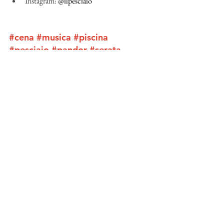
Instagram: 
@ilpesciaio
#cena
#musica
#piscina
#pesciaio
#pandor
#serata
#divertimento
#estate
Mostra tutti
Post recenti